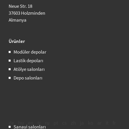
Neue Str. 18
37603 Holzminden
Almanya
Ürünler
Modüler depolar
Lastik depoları
Atölye salonları
Depo salonları
de
hu
en
tr
ru
pt
cs
zh
ja
ko
ar
it
fr
pl
Sanayi salonları