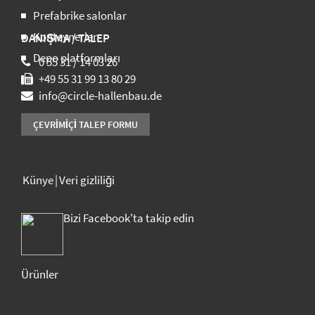
Prefabrike salonlar
Konteynerler
DANIŞMA / TALEP
Depo platformları
0 55 31 / 14 03 26
+49 55 31 99 13 80 29
info@circle-hallenbau.de
ÇEVRIMIÇI TALEP FORMU
Künye
Veri gizliliği
Bizi Facebook'ta takip edin
Ürünler