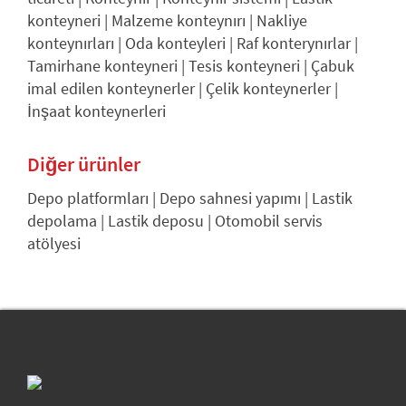
konteyneri
|
Malzeme konteynırı
|
Nakliye
konteynırları
|
Oda konteyleri
|
Raf konterynırlar
|
Tamirhane konteyneri
|
Tesis konteyneri
|
Çabuk
imal edilen konteynerler
|
Çelik konteynerler
|
İnşaat konteynerleri
Diğer ürünler
Depo platformları
|
Depo sahnesi yapımı
|
Lastik
depolama
|
Lastik deposu
|
Otomobil servis
atölyesi