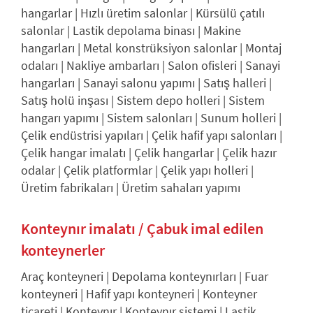
hangarlar
|
Hızlı üretim salonlar
|
Kürsülü çatılı
salonlar
|
Lastik depolama binası
|
Makine
hangarları
|
Metal konstrüksiyon salonlar
|
Montaj
odaları
|
Nakliye ambarları
|
Salon ofisleri
|
Sanayi
hangarları
|
Sanayi salonu yapımı
|
Satış halleri
|
Satış holü inşası
|
Sistem depo holleri
|
Sistem
hangarı yapımı
|
Sistem salonları
|
Sunum holleri
|
Çelik endüstrisi yapıları
|
Çelik hafif yapı salonları
|
Çelik hangar imalatı
|
Çelik hangarlar
|
Çelik hazır
odalar
|
Çelik platformlar
|
Çelik yapı holleri
|
Üretim fabrikaları
|
Üretim sahaları yapımı
Konteynır imalatı / Çabuk imal edilen
konteynerler
Araç konteyneri
|
Depolama konteynırları
|
Fuar
konteyneri
|
Hafif yapı konteyneri
|
Konteyner
ticareti
|
Konteynır
|
Konteynır sistemi
|
Lastik